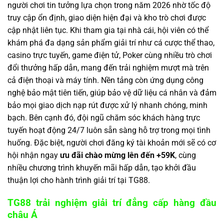
người chơi tin tưởng lựa chọn trong năm 2026 nhờ tốc độ
truy cập ổn định, giao diện hiện đại và kho trò chơi được
cập nhật liên tục. Khi tham gia tại nhà cái, hội viên có thể
khám phá đa dạng sản phẩm giải trí như cá cược thể thao,
casino trực tuyến, game điện tử, Poker cùng nhiều trò chơi
đổi thưởng hấp dẫn, mang đến trải nghiệm mượt mà trên
cả điện thoại và máy tính. Nền tảng còn ứng dụng công
nghệ bảo mật tiên tiến, giúp bảo vệ dữ liệu cá nhân và đảm
bảo mọi giao dịch nạp rút được xử lý nhanh chóng, minh
bạch. Bên cạnh đó, đội ngũ chăm sóc khách hàng trực
tuyến hoạt động 24/7 luôn sẵn sàng hỗ trợ trong mọi tình
huống. Đặc biệt, người chơi đăng ký tài khoản mới sẽ có cơ
hội nhận ngay
ưu đãi chào mừng lên đến +59K
, cùng
nhiều chương trình khuyến mãi hấp dẫn, tạo khởi đầu
thuận lợi cho hành trình giải trí tại TG88.
TG88 trải nghiệm giải trí đẳng cấp hàng đầu
châu Á