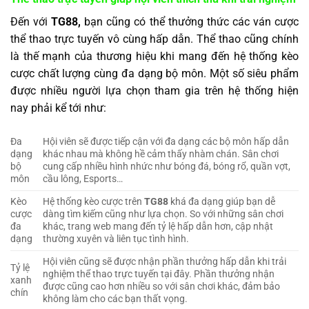
Đến với
TG88,
bạn cũng có thể thưởng thức các ván cược
thể thao trực tuyến vô cùng hấp dẫn. Thể thao cũng chính
là thế mạnh của thương hiệu khi mang đến hệ thống kèo
cược chất lượng cùng đa dạng bộ môn. Một số siêu phẩm
được nhiều người lựa chọn tham gia trên hệ thống hiện
nay phải kể tới như:
Đa
Hội viên sẽ được tiếp cận với đa dạng các bộ môn hấp dẫn
dạng
khác nhau mà không hề cảm thấy nhàm chán. Sân chơi
bộ
cung cấp nhiều hình nhức như bóng đá, bóng rổ, quần vợt,
môn
cầu lông, Esports…
Kèo
Hệ thống kèo cược trên
TG88
khá đa dạng giúp bạn dễ
cược
dàng tìm kiếm cũng như lựa chọn. So với những sân chơi
đa
khác, trang web mang đến tỷ lệ hấp dẫn hơn, cập nhật
dạng
thường xuyên và liên tục tình hình.
Hội viên cũng sẽ được nhận phần thưởng hấp dẫn khi trải
Tỷ lệ
nghiệm thể thao trực tuyến tại đây. Phần thưởng nhận
xanh
được cũng cao hơn nhiều so với sân chơi khác, đảm bảo
chín
không làm cho các bạn thất vọng.