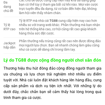
Các chủ đề được cung cấp hiện nay khá đa dạng giúp
Đa
bạn có thể tùy ý tham gia bất cứ khi nào. Mọi ván cược
dạng
trực tuyến đều đa dạng, từ cơ bản đến hiện đại, không
chủ đề
làm hội viên thấy nhàm chán.
Tỷ lệ RTP mà nhà cái
TG88
cung cấp hiện nay cao hơn
Tỷ lệ
nhiều so với trang web khác. Phần thưởng mà bạn nhận
RTP cao
trên hệ thống khá cao, cơ hội cũng rất cao giúp khách
hàng thỏa sức đặt cược.
Phần thưởng nếu trúng cũng rất cao nên được đông đảo
Jackpot
mọi người lựa chọn. Bạn sẽ nhanh chóng làm giàu cũng
hấp dẫn
như cá cược dễ dàng chỉ trong tầm tay.
Lý do TG88 được cộng đồng người chơi săn đón
Thương hiệu thu hút đông đảo cộng đồng người tham gia
ưa chuộng và lựa chọn trải nghiệm nhờ nhiều ưu điểm
tuyệt vời. Nhà cái luôn đặt khách hàng lên hàng đầu, cung
cấp sản phẩm và dịch vụ tiện ích nhất. Với những lý do
dưới đây, chắc chắn bạn sẽ cảm thấy hài lòng trong quá
trình tham gia cá cược.