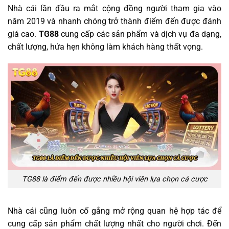
Nhà cái lần đầu ra mắt cộng đồng người tham gia vào
năm 2019 và nhanh chóng trở thành điểm đến được đánh
giá cao.
TG88
cung cấp các sản phẩm và dịch vụ đa dạng,
chất lượng, hứa hẹn không làm khách hàng thất vọng.
TG88 là điểm đến được nhiều hội viên lựa chọn cá cược
Nhà cái cũng luôn cố gắng mở rộng quan hệ hợp tác để
cung cấp sản phẩm chất lượng nhất cho người chơi. Đến