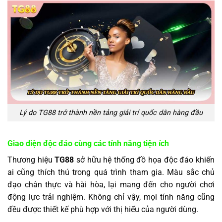
Lý do TG88 trở thành nền tảng giải trí quốc dân hàng đầu
Giao diện độc đáo cùng các tính năng tiện ích
Thương hiệu
TG88
sở hữu hệ thống đồ họa độc đáo khiến
ai cũng thích thú trong quá trình tham gia. Màu sắc chủ
đạo chân thực và hài hòa, lại mang đến cho người chơi
động lực trải nghiệm. Không chỉ vậy, mọi tính năng cũng
đều được thiết kế phù hợp với thị hiếu của người dùng.