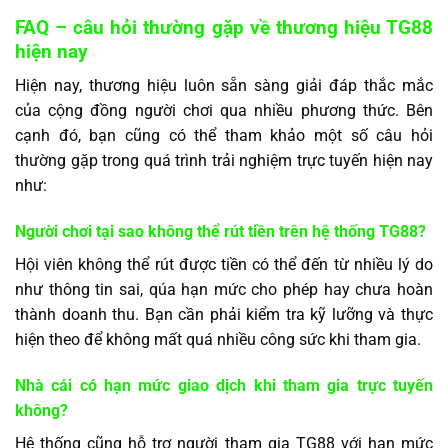
FAQ – câu hỏi thường gặp về thương hiệu TG88
hiện nay
Hiện nay, thương hiệu luôn sẵn sàng giải đáp thắc mắc
của cộng đồng người chơi qua nhiều phương thức. Bên
cạnh đó, bạn cũng có thể tham khảo một số câu hỏi
thường gặp trong quá trình trải nghiệm trực tuyến hiện nay
như:
Người chơi tại sao không thể rút tiền trên hệ thống TG88?
Hội viên không thể rút được tiền có thể đến từ nhiều lý do
như thông tin sai, qúa hạn mức cho phép hay chưa hoàn
thành doanh thu. Bạn cần phải kiểm tra kỹ lưỡng và thực
hiện theo để không mất quá nhiều công sức khi tham gia.
Nhà cái có hạn mức giao dịch khi tham gia trực tuyến
không?
Hệ thống cũng hỗ trợ người tham gia TG88 với hạn mức